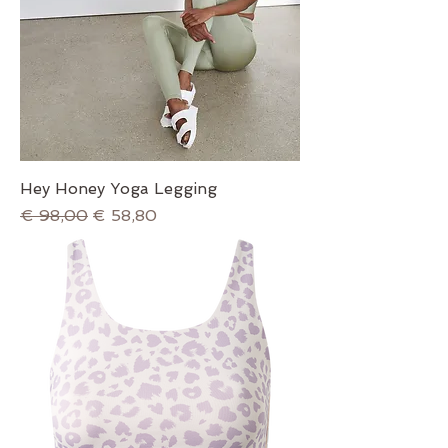
Hey Honey Yoga Legging
Normale prijs
Verkoopprijs
€ 98,00
€ 58,80