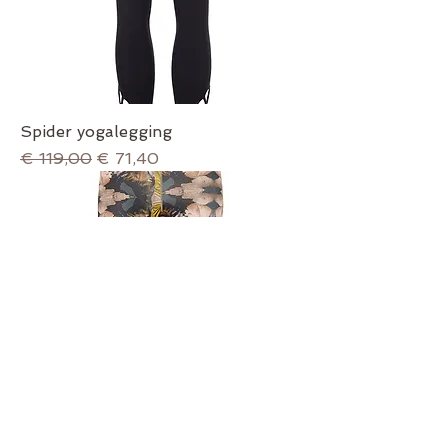
Spider yogalegging
Normale prijs
Verkoopprijs
€ 119,00
€ 71,40