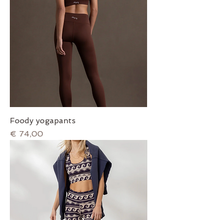
Foody yogapants
Prijs
€ 74,00