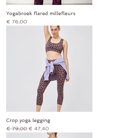
Yogabroek flared millefleurs
Prijs
€ 76,00
Crop yoga legging
Normale prijs
Verkoopprijs
€ 79,00
€ 47,40