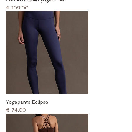
Prijs
€ 109,00
Yogapants Eclipse
Prijs
€ 74,00