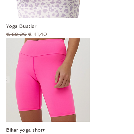
Yoga Bustier
Normale prijs
Verkoopprijs
€ 69,00
€ 41,40
Biker yoga short