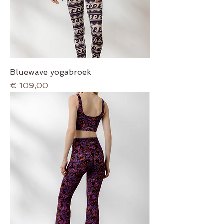
Bluewave yogabroek
Prijs
€ 109,00