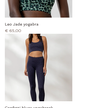
Leo Jade yogabra
Prijs
€ 65,00
Confetti blues yogabroek