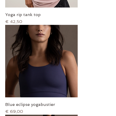
Yoga rip tank top
Prijs
€ 42,50
Blue eclipse yogabustier
Prijs
€ 69,00