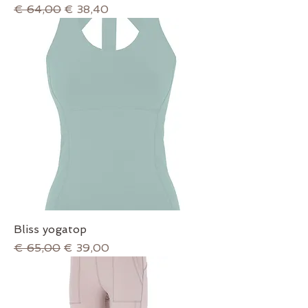
Normale prijs
Verkoopprijs
€ 64,00
€ 38,40
Bliss yogatop
Normale prijs
Verkoopprijs
€ 65,00
€ 39,00