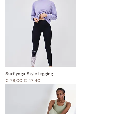
Surf yoga Style legging
Normale prijs
Verkoopprijs
€ 79,00
€ 47,40