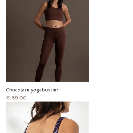
Chocolate yogabustier
Prijs
€ 69,00