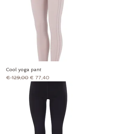
Cool yoga pant
Normale prijs
Verkoopprijs
€ 129,00
€ 77,40