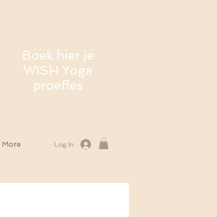
Boek hier je
WISH Yoga
proefles
More
Log In