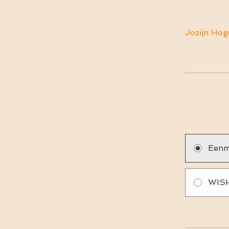
Jozijn Ho
Eenm
WISH