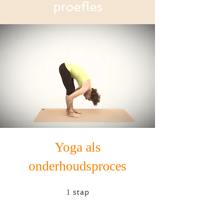
proefles
Yoga als
onderhoudsproces
1 stap
stap
1