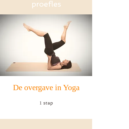
proefles
De overgave in Yoga
1 stap
stap
1